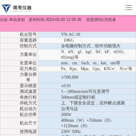
压敏胶剥离力试验机交机图
出处:本站原创 发布时间:2023-05-20 12:05:30 您是第
0
位浏览者
机台型号
YN-AC-10
容量选择
10KG
控制方式
全电脑控制方式，软件功能强大
N
、kN、gf、kgf、lbf、kP、tf(SI)、
力量单位
tf(long)等
长度单位
mm
、cm、Inch、m、km、um等
应力单位
Pa
、Kpa、Mpa、Gpa、KN/㎡、N/㎡等
力量分辨
1/500,000
率
显示精度
±0.01
测试速度
1—500mm/min
可任意调节
有效行程
500mm
或定制行程
停机方式
上、下限安全设定，试件断点感测
机台动力
台湾马达
机台功率
200W
400mm
（W）×350mm（D）
机台尺寸
×1120mm（H）
使用电源
220V 50Hz