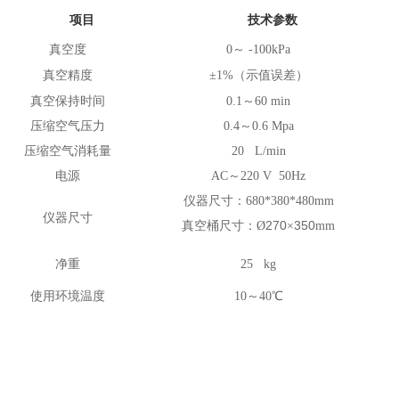
项目
技术参数
真空度
0
～ -100kPa
真空精度
±1%（示值误差）
真空保持时间
0.1
～60 min
压缩空气压力
0.4
～0.6 Mpa
压缩空气消耗量
20 L/min
电源
AC
～220 V 50Hz
仪器尺寸：680*380*480mm
仪器尺寸
270
350
真空桶尺寸：Ø
×
mm
净重
25 kg
使用环境温度
10
～40℃