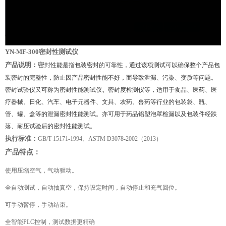
YN-MF-300
密封性测试仪
产品说明：
密
封性能是指包装密封的可靠性，通过该项测试可以确保整个产品包
装密封的完整性，防止因产品密封性能不好，而导致泄漏、污染、变质等问题。
密封试验仪
又可称为
密封性能测试仪
、
密封度检测仪
等，适用于食品、医药、医
疗器械、日化、汽车、电子元器件、文具、农药、兽药等行业的包装袋、瓶、
管、罐、盒等的泄漏密封性能测试。亦可用于药品铝塑泡罩检漏以及包装件经跌
落、耐压试验后的密封性能测试。
执行标准：
GB/T 15171-1994
、ASTM D3078-2002（2013）
产品特点：
使用压缩空气，气动驱动。
全自动测试，自动抽真空，保持设定时间，自动停止和充气回位。
可手动暂停，手动结束。
全智能PLC控制，测试数据更精确